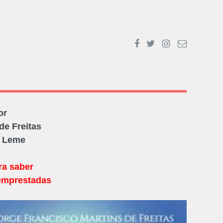
or
de Freitas
O Leme
ra saber
emprestadas