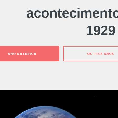
aconteciment
1929
ANO ANTERIOR
OUTROS ANOS