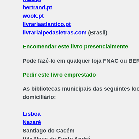
bertrand.pt
wook.pt
livrariaatlantico.pt
livrariaipedasletras.com
(Brasil)
Encomendar este livro presencialmente
Pode fazê-lo em qualquer loja FNAC ou B
Pedir este livro emprestado
As bibliotecas municipais das seguintes l
domiciliário:
Lisboa
Nazaré
Santiago do Cacém
Vila Nova de Santo André