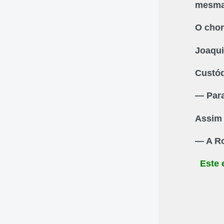
mesma 
O chor
Joaqui
Custód
— Para
Assim 
— A Ro
Este 