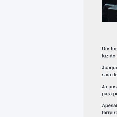
Um for
luz do
Joaqui
saia d
Já pos
para p
Apesar
ferrei