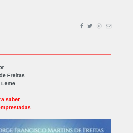
or
de Freitas
O Leme
ra saber
emprestadas