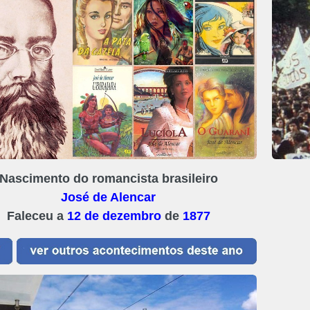
Nascimento do romancista brasileiro
José de Alencar
Faleceu a
12 de dezembro
de
1877