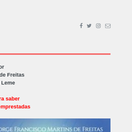
or
de Freitas
O Leme
ra saber
emprestadas